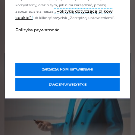
korzystamy, oraz o tym, jak nimi zarządzać, proszę
brutto
Odnawia się automatycznie do momentu anulowania.
„Polityką dotyczącą plików
zapoznać się z naszą
cookie”
lub kliknąć przycisk „Zarządzaj ustawieniami”.
ODKRYJ
Polityka prywatności
ZARZĄDZAJ MOIMI USTAWIENIAMI
ZAAKCEPTUJ WSZYSTKIE