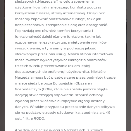
śledzących („Narzędzia”) w celu zapewnienia
użytkownikowi jak najlepszego komfortu podczas
korzystania z naszej strony internetowej. Dzięki nim
możemy zapewnić podstawowe funkcje, takie jak
bezpieczeństwo, zarządzanie siecią oraz dostępność.
Poprawiają one również komfort korzystania i
funkcjonalność dzięki różnym funkcjom, takim jak
rozpoznawanie języka czy zapamiętywanie wyników
wyszukiwania, a tym samym podnoszą jakość
oferowanych przez nas usług. Nasza strona internetowa
może również wykorzystywać Narzędzia podmiotów
trzecich w celu prezentowania reklam lepiej
dopasowanych do preferencji użytkownika. Niektóre
Narzędzia mogą być przetwarzane przez podmioty trzecie
mające siedzibę poza Europejskim Obszarem
Gospodarczym (EOG), które nie zostały jeszcze objęte
decyzją stwierdzającą odpowiedni stopień ochrony
CHATGPT ZINTEGROWANY
wydaną przez właściwe europejskie organy ochrony
W PEUGEOT I-COCKPIT
danych. W takim przypadku przekazanie danych odbywa
się na podstawie zgody użytkownika, zgodnie z art. 49
ust. 1 lit. a RODO.
17
,00
ZŁ
/
MIESIĘCY
Aby dowiedzieć się więcej o Narzędziach, z których