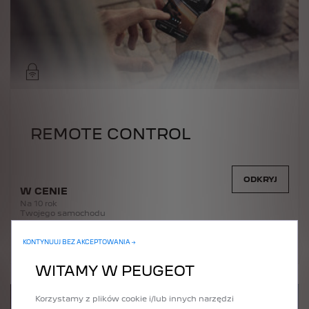
REMOTE CONTROL
ODKRYJ
W CENIE
Na 10 rok
Twojego samochodu
KONTYNUUJ BEZ AKCEPTOWANIA →
WITAMY W PEUGEOT
Korzystamy z plików cookie i/lub innych narzędzi