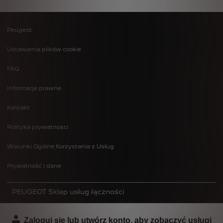
Peugeot
Footer
Ustawienia plików cookie
menu
FAQ
Informacje prawne
Kontakt
Polityka prywatnosci
Warunki Ogólne Korzystania z Usług
Prywatność i dane
PEUGEOT Sklep usług łączności
Zaloguj się lub utwórz konto, aby zobaczyć usługi