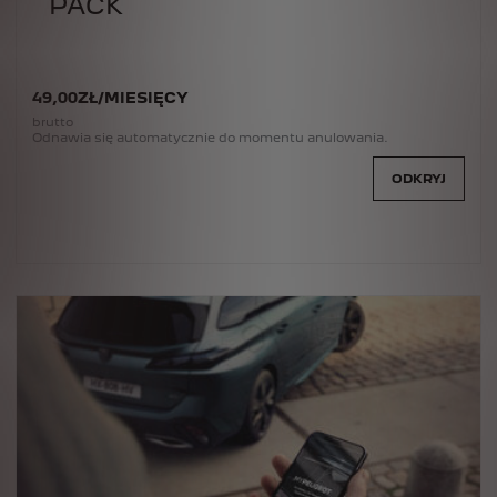
PACK
49
,00
ZŁ
/
MIESIĘCY
brutto
Odnawia się automatycznie do momentu anulowania.
ODKRYJ