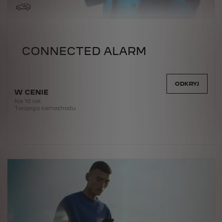
CONNECTED ALARM
ODKRYJ
W CENIE
Na 10 rok
Twojego samochodu